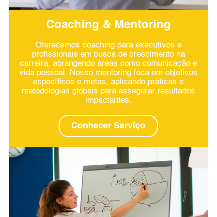
Coaching & Mentoring
Oferecemos coaching para executivos e
profissionais em busca de crescimento na
carreira, abrangendo áreas como comunicação e
vida pessoal. Nosso mentoring foca em objetivos
específicos e metas, aplicando práticas e
metodologias globais para assegurar resultados
impactantes.
Conhecer Serviço