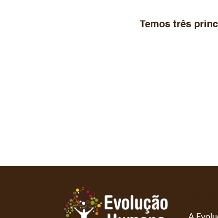
Temos três prin
Quem
A Evolu