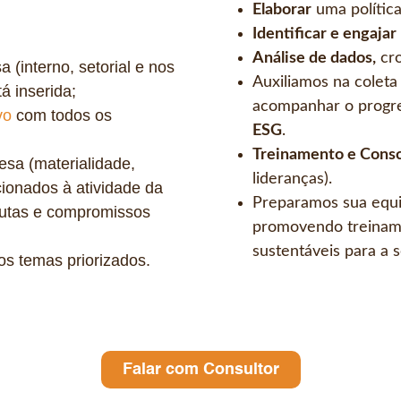
Elaborar
uma polític
Identificar e engajar
Análise de dados,
cro
(interno, setorial e nos
Auxiliamos na coleta 
́ inserida;
acompanhar o progress
vo
com todos os
ESG
.
Treinamento e Consci
esa (materialidade,
lideranças).
ionados à atividade da
Preparamos sua equi
utas e compromissos
promovendo treinamen
sustentáveis para a s
 os temas priorizados.
Falar com Consultor