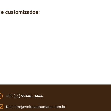
 e customizados:
+55 (11) 99446-3444
falecom@evolucaohumana.com.br