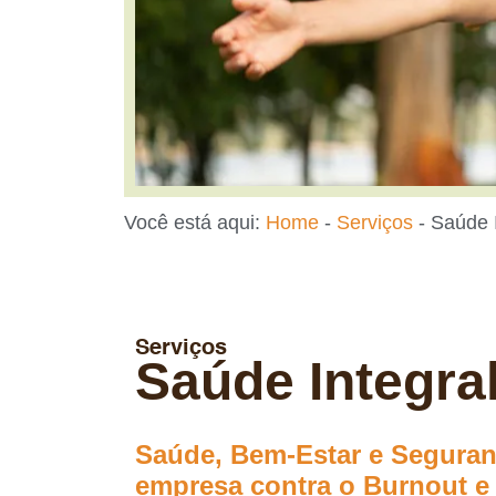
Você está aqui:
Home
-
Serviços
-
Saúde I
Serviços
Saúde Integra
Saúde, Bem-Estar e Seguran
empresa contra o Burnout e