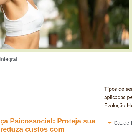
ntegral
Tipos de se
l
aplicadas pe
Evolução Hu
ça Psicossocial:
Proteja sua
Saúde I
 reduza custos com