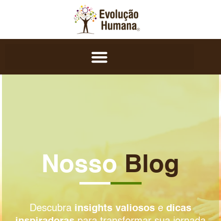
Nosso
Blog
Descubra
insights valiosos
e
dicas