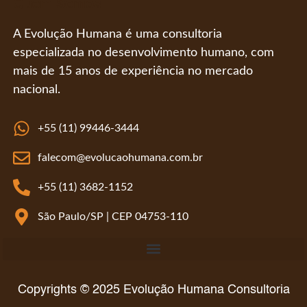
Quem Somos
A Evolução Humana é uma consultoria
especializada no desenvolvimento humano, com
mais de 15 anos de experiência no mercado
nacional.
+55 (11) 99446-3444
falecom@evolucaohumana.com.br
+55 (11) 3682-1152
São Paulo/SP | CEP 04753-110
Código de Conduta e Ética da Evolução Humana Consultoria
Copyrights © 2025 Evolução Humana Consultoria