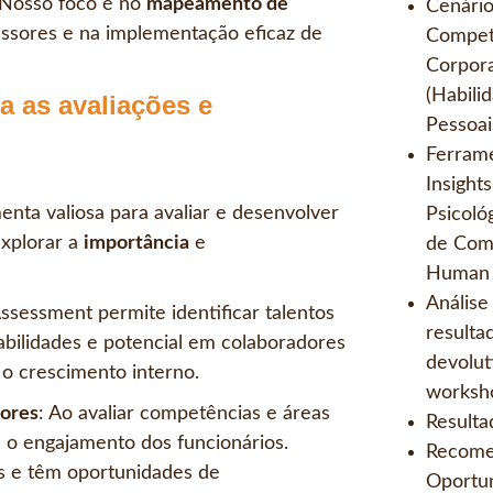
. Nosso foco é no
mapeamento de
Cenário
cessores e na implementação eficaz de
Compet
Corpora
(Habili
a as avaliações e
Pessoai
Ferrame
Insight
nta valiosa para avaliar e desenvolver
Psicológ
xplorar a
importância
e
de Com
Human G
Análise
Assessment permite identificar talentos
resulta
bilidades e potencial em colaboradores
devolut
o crescimento interno.
worksho
dores
: Ao avaliar competências e áreas
Resulta
a o engajamento dos funcionários.
Recomen
s e têm oportunidades de
Oportun