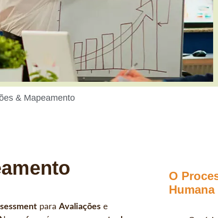
ções & Mapeamento
eamento
O Proces
Humana
sessment
para
Avaliações
e