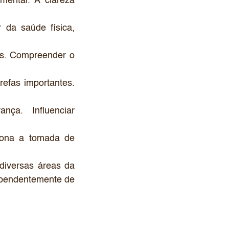
mental. A clareza
r da saúde física,
tas. Compreender o
refas importantes.
nça. Influenciar
iona a tomada de
diversas áreas da
dependentemente de