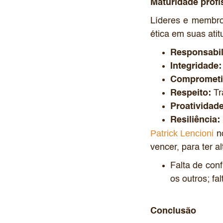
Maturidade profi
Líderes e membro
ética em suas atit
Responsabil
Integridade:
Comprometi
Respeito:
Tr
Proatividade
Resiliência:
Patrick Lencioni
no
vencer, para ter a
Falta de conf
os outros; fa
Conclusão