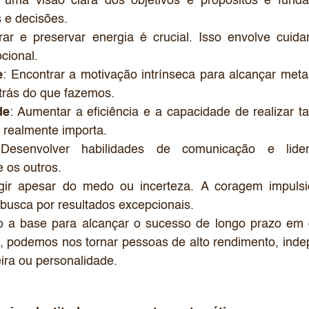
r uma visão clara dos objetivos e propósitos é funda
s e decisões.
rar e preservar energia é crucial. Isso envolve cuida
cional.
e
: Encontrar a motivação intrínseca para alcançar me
 trás do que fazemos.
de
: Aumentar a eficiência e a capacidade de realizar ta
 realmente importa.
Desenvolver habilidades de comunicação e lidera
 os outros.
gir apesar do medo ou incerteza. A coragem impuls
 busca por resultados excepcionais.
o a base para alcançar o sucesso de longo prazo em 
os, podemos nos tornar pessoas de alto rendimento, in
ira ou personalidade.