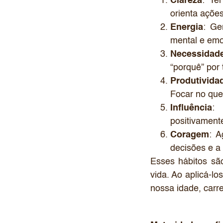
Clareza
: Te
orienta açõe
Energia
: Ge
mental e emo
Necessidad
“porquê” por
Produtivida
Focar no que
Influência
: 
positivamente
Coragem
: A
decisões e a
Esses hábitos sã
vida. Ao aplicá-l
nossa idade, carre