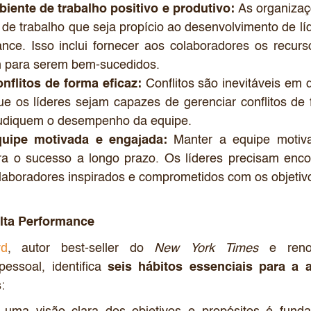
iente de trabalho positivo e produtivo:
As organizaç
de trabalho que seja propício ao desenvolvimento de lí
ance. Isso inclui fornecer aos colaboradores os recur
m para serem bem-sucedidos.
nflitos de forma eficaz:
Conflitos são inevitáveis em 
ue os líderes sejam capazes de gerenciar conflitos de 
judiquem o desempenho da equipe.
quipe motivada e engajada:
Manter a equipe motiv
ra o sucesso a longo prazo. Os líderes precisam enco
laboradores inspirados e comprometidos com os objetiv
lta Performance
rd
, autor best-seller do
New York Times
e reno
pessoal, identifica
seis hábitos essenciais para a 
: