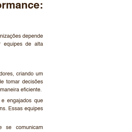
ormance:
anizações depende
r equipes de alta
adores, criando um
de tomar decisões
 maneira eficiente.
s e engajados que
uns. Essas equipes
e se comunicam