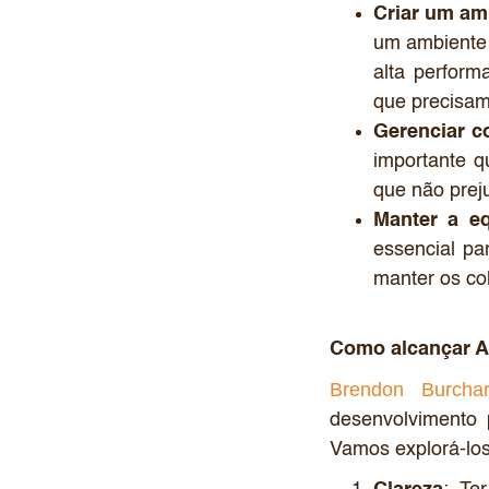
Criar um amb
um ambiente 
alta perform
que precisa
Gerenciar co
importante q
que não pre
Manter a e
essencial pa
manter os co
Como alcançar A
Brendon Burcha
desenvolvimento 
Vamos explorá-los