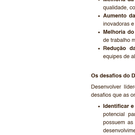
qualidade, c
Aumento da
inovadoras e
Melhoria do
de trabalho m
Redução da 
equipes de a
Os desafios do 
Desenvolver líde
desafios que as o
Identificar 
potencial pa
possuem as h
desenvolvime