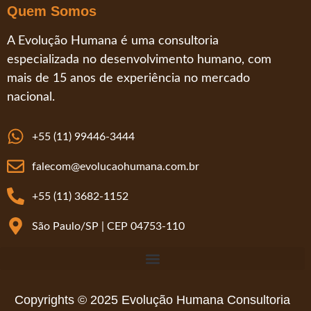
Quem Somos
A Evolução Humana é uma consultoria
especializada no desenvolvimento humano, com
mais de 15 anos de experiência no mercado
nacional.
+55 (11) 99446-3444
falecom@evolucaohumana.com.br
+55 (11) 3682-1152
São Paulo/SP | CEP 04753-110
Código de Conduta e Ética da Evolução Humana Consultoria
Copyrights © 2025 Evolução Humana Consultoria