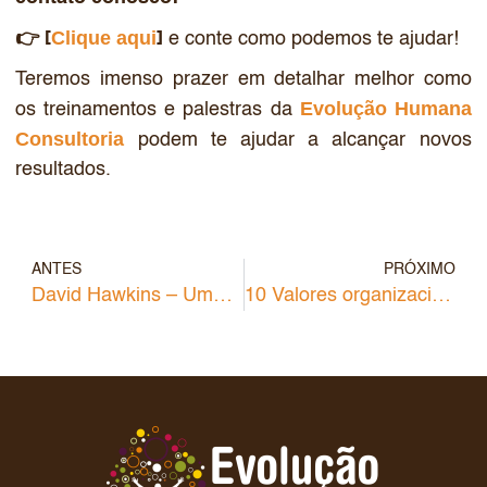
Clique aqui
👉 [
]
e conte como podemos te ajudar!
Teremos imenso prazer em detalhar melhor como
Evolução Humana
os treinamentos e palestras da
Consultoria
podem te ajudar a alcançar novos
resultados.
ANTES
PRÓXIMO
David Hawkins – Uma vida dedicada a entender e mapear níveis de consciência, as transformações causadas pela energia vital e espiritualidade
10 Valores organizacionais mais importantes para o sucesso