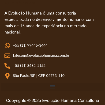
Quem Somos
A Evolução Humana é uma consultoria
especializada no desenvolvimento humano, com
mais de 15 anos de experiência no mercado
nacional.
+55 (11) 99446-3444
falecom@evolucaohumana.com.br
+55 (11) 3682-1152
São Paulo/SP | CEP 04753-110
Código de Conduta e Ética da Evolução Humana Consultoria
Copyrights © 2025 Evolução Humana Consultoria